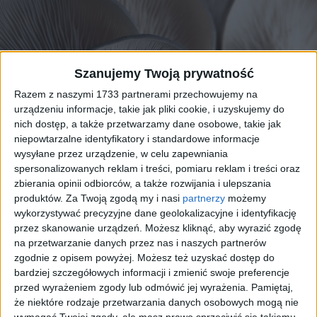
Szanujemy Twoją prywatność
Razem z naszymi 1733 partnerami przechowujemy na
urządzeniu informacje, takie jak pliki cookie, i uzyskujemy do
nich dostęp, a także przetwarzamy dane osobowe, takie jak
niepowtarzalne identyfikatory i standardowe informacje
wysyłane przez urządzenie, w celu zapewniania
spersonalizowanych reklam i treści, pomiaru reklam i treści oraz
zbierania opinii odbiorców, a także rozwijania i ulepszania
produktów.
Za Twoją zgodą my i nasi
partnerzy
możemy
Cancer is the second leading cause of death
wykorzystywać precyzyjne dane geolokalizacyjne i identyfikację
worldwide. Edible medicinal mushrooms have long
przez skanowanie urządzeń. Możesz kliknąć, aby wyrazić zgodę
been used in traditional medicine to help cancer
na przetwarzanie danych przez nas i naszych partnerów
patients. Recently, scientists have isolated bioactive
zgodnie z opisem powyżej. Możesz też uzyskać dostęp do
components from some mushrooms and tested their
bardziej szczegółowych informacji i zmienić swoje preferencje
przed wyrażeniem zgody lub odmówić jej wyrażenia.
Pamiętaj,
anti-cancer effects. Pleurotus ferulae, a common
że niektóre rodzaje przetwarzania danych osobowych mogą nie
edible medicinal mushroom in Xinjiang, China, has