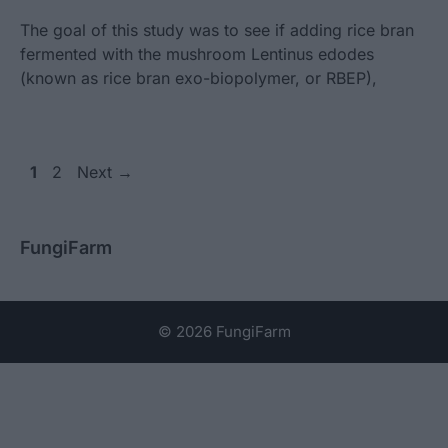
The goal of this study was to see if adding rice bran
fermented with the mushroom Lentinus edodes
(known as rice bran exo-biopolymer, or RBEP),
Page
Page
1
2
Next
→
FungiFarm
© 2026 FungiFarm