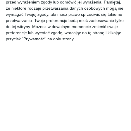
przed wyrażeniem zgody lub odmówić jej wyrażenia.
Pamiętaj,
że niektóre rodzaje przetwarzania danych osobowych mogą nie
wymagać Twojej zgody, ale masz prawo sprzeciwić się takiemu
The aim of study was to explore the antioxidant,
przetwarzaniu. Twoje preferencje będą mieć zastosowanie tylko
do tej witryny. Możesz w dowolnym momencie zmienić swoje
antitumor, and immune-boosting effects of a
preferencje lub wycofać zgodę, wracając na tę stronę i klikając
polypeptide extracted from the mycelium of Pleurotus
przycisk "Prywatność" na dole strony.
eryngii (PEMP). Researchers
Antihyperglycemic activity of mushroom
Pleurotus ferulae
08/08/2026
by
FungiFarm