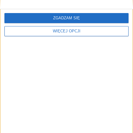
ZGADZAM SIĘ
WIĘCEJ OPCJI
The edible mushroom Pleurotus eryngii produces
various beneficial molecules that affect human health.
Recently, researchers discovered that P. eryngii
produces substances with antidepressant effects. An