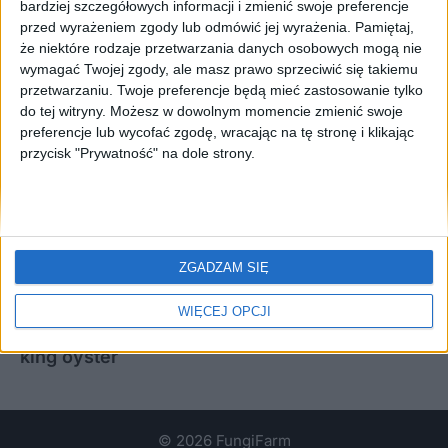
bardziej szczegółowych informacji i zmienić swoje preferencje
przed wyrażeniem zgody lub odmówić jej wyrażenia.
Pamiętaj,
że niektóre rodzaje przetwarzania danych osobowych mogą nie
wymagać Twojej zgody, ale masz prawo sprzeciwić się takiemu
przetwarzaniu. Twoje preferencje będą mieć zastosowanie tylko
do tej witryny. Możesz w dowolnym momencie zmienić swoje
preferencje lub wycofać zgodę, wracając na tę stronę i klikając
przycisk "Prywatność" na dole strony.
The edible mushroom Pleurotus eryngii produces
various beneficial molecules that affect human health.
Recently, researchers discovered that P. eryngii
ZGADZAM SIĘ
produces substances with antidepressant effects. An
WIĘCEJ OPCJI
king oyster
© 2026 FungiFarm