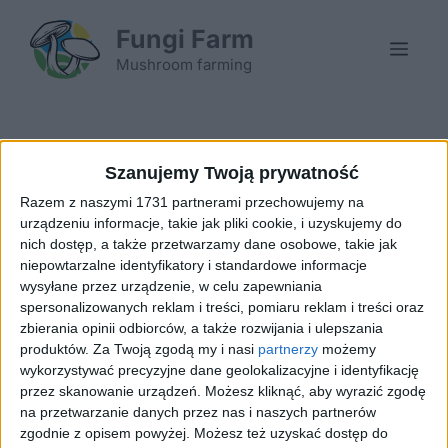
Skip
Fungi Farm
to
Men
content
Mushroom farming
Szanujemy Twoją prywatność
Identification of the antidepressant function of
the mushroom Pleurotus eryngii
Razem z naszymi 1731 partnerami przechowujemy na
urządzeniu informacje, takie jak pliki cookie, i uzyskujemy do
07/07/2026
by
FungiFarm
nich dostęp, a także przetwarzamy dane osobowe, takie jak
niepowtarzalne identyfikatory i standardowe informacje
wysyłane przez urządzenie, w celu zapewniania
spersonalizowanych reklam i treści, pomiaru reklam i treści oraz
zbierania opinii odbiorców, a także rozwijania i ulepszania
produktów.
Za Twoją zgodą my i nasi
partnerzy
możemy
wykorzystywać precyzyjne dane geolokalizacyjne i identyfikację
przez skanowanie urządzeń. Możesz kliknąć, aby wyrazić zgodę
na przetwarzanie danych przez nas i naszych partnerów
zgodnie z opisem powyżej. Możesz też uzyskać dostęp do