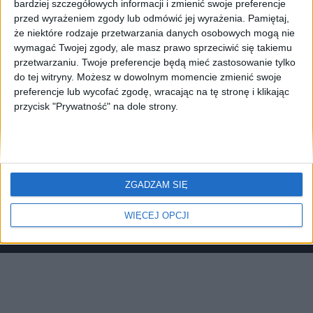
bardziej szczegółowych informacji i zmienić swoje preferencje
przed wyrażeniem zgody lub odmówić jej wyrażenia.
Pamiętaj,
że niektóre rodzaje przetwarzania danych osobowych mogą nie
wymagać Twojej zgody, ale masz prawo sprzeciwić się takiemu
przetwarzaniu. Twoje preferencje będą mieć zastosowanie tylko
do tej witryny. Możesz w dowolnym momencie zmienić swoje
High levels of glucose can be harmful to islet beta
preferencje lub wycofać zgodę, wracając na tę stronę i klikając
cells, which are crucial for insulin production. In this
przycisk "Prywatność" na dole strony.
study, researchers examined the protective effects
JNK
ZGADZAM SIĘ
WIĘCEJ OPCJI
© 2026 FungiFarm