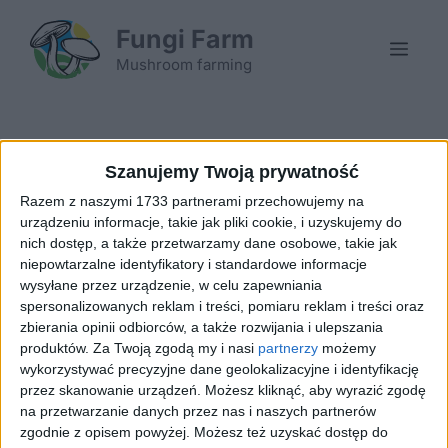
Skip
Fungi Farm
to
Men
content
Mushroom farming
Szanujemy Twoją prywatność
The protective effects of a polysaccharide
Razem z naszymi 1733 partnerami przechowujemy na
from shiitake mushroom
urządzeniu informacje, takie jak pliki cookie, i uzyskujemy do
14/07/2026
by
FungiFarm
nich dostęp, a także przetwarzamy dane osobowe, takie jak
niepowtarzalne identyfikatory i standardowe informacje
wysyłane przez urządzenie, w celu zapewniania
spersonalizowanych reklam i treści, pomiaru reklam i treści oraz
zbierania opinii odbiorców, a także rozwijania i ulepszania
produktów.
Za Twoją zgodą my i nasi
partnerzy
możemy
wykorzystywać precyzyjne dane geolokalizacyjne i identyfikację
przez skanowanie urządzeń. Możesz kliknąć, aby wyrazić zgodę
na przetwarzanie danych przez nas i naszych partnerów
zgodnie z opisem powyżej. Możesz też uzyskać dostęp do