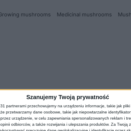
Growing mushrooms
Medicinal mushrooms
Mush
Szanujemy Twoją prywatność
1 partnerami przechowujemy na urządzeniu informacje, takie jak pliki 
kże przetwarzamy dane osobowe, takie jak niepowtarzalne identyfikato
przez urządzenie, w celu zapewniania spersonalizowanych reklam i tre
 opinii odbiorców, a także rozwijania i ulepszania produktów.
Za Twoją z
orzystywać precyzyjne dane geolokalizacyjne i identyfikację przez s