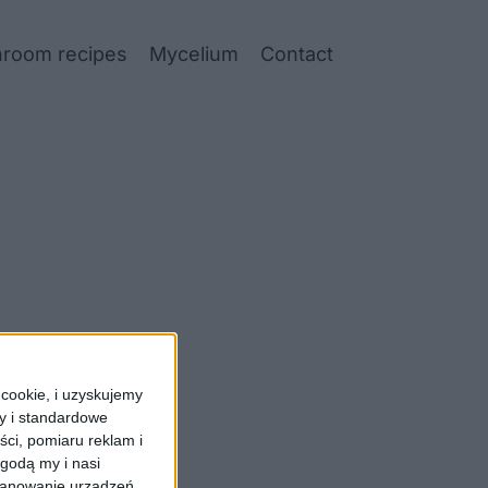
room recipes
Mycelium
Contact
cookie, i uzyskujemy
ry i standardowe
ści, pomiaru reklam i
godą my i nasi
kanowanie urządzeń.