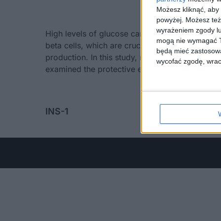
Możesz kliknąć, aby
powyżej. Możesz też 
wyrażeniem zgody lu
High levels of glucose can be harmful to islet
mogą nie wymagać Tw
beta cells, which are crucial for insulin
będą mieć zastosowa
production. In this study, researchers
wycofać zgodę, wraca
examined the protective effects
INS-1