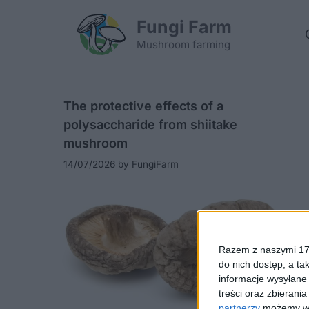
Skip
Fungi Farm
to
content
Mushroom farming
The protective effects of a
polysaccharide from shiitake
mushroom
14/07/2026
by
FungiFarm
Razem z naszymi 173
do nich dostęp, a ta
informacje wysyłane 
treści oraz zbierania
partnerzy
możemy wyk