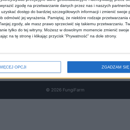
 wyrazić zgodę na przetwarzanie danych przez nas i naszych partneró
uzyskać dostęp do bardziej szczegółowych informacji i zmienić swoje 
b odmówić jej wyrażenia.
Pamiętaj, że niektóre rodzaje przetwarzani
ojej zgody, ale masz prawo sprzeciwić się takiemu przetwarzaniu. Tw
nie tylko do tej witryny. Możesz w dowolnym momencie zmienić swoje 
jąc na tę stronę i klikając przycisk "Prywatność" na dole strony.
WIĘCEJ OPCJI
ZGADZAM SIĘ
© 2026 FungiFarm