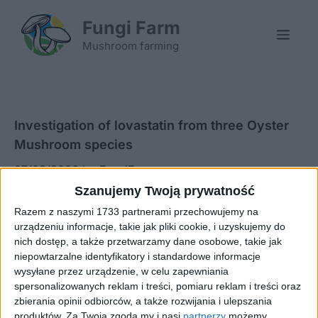
Skip
Fungi Farm
to
Men
content
Mushroom farming
Investigation of lovastatin from three Oyster
Mushroom species
07/08/2026
by
FungiFarm
Szanujemy Twoją prywatność
Razem z naszymi 1733 partnerami przechowujemy na
urządzeniu informacje, takie jak pliki cookie, i uzyskujemy do
nich dostęp, a także przetwarzamy dane osobowe, takie jak
niepowtarzalne identyfikatory i standardowe informacje
wysyłane przez urządzenie, w celu zapewniania
spersonalizowanych reklam i treści, pomiaru reklam i treści oraz
zbierania opinii odbiorców, a także rozwijania i ulepszania
produktów.
Za Twoją zgodą my i nasi
partnerzy
możemy