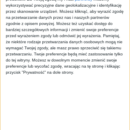
wykorzystywać precyzyjne dane geolokalizacyjne i identyfikację
przez skanowanie urządzeń. Możesz kliknąć, aby wyrazić zgodę
na przetwarzanie danych przez nas i naszych partnerów
zgodnie z opisem powyżej. Możesz też uzyskać dostęp do
bardziej szczegółowych informacji i zmienić swoje preferencje
przed wyrażeniem zgody lub odmówić jej wyrażenia.
Pamiętaj,
że niektóre rodzaje przetwarzania danych osobowych mogą nie
wymagać Twojej zgody, ale masz prawo sprzeciwić się takiemu
przetwarzaniu. Twoje preferencje będą mieć zastosowanie tylko
In study, researchers focused on examining the
do tej witryny. Możesz w dowolnym momencie zmienić swoje
presence and amount of lovastatin, a drug used to
preferencje lub wycofać zgodę, wracając na tę stronę i klikając
lower cholesterol, in three popular edible oyster
przycisk "Prywatność" na dole strony.
mushroom species.
Identification of the antidepressant function of
the mushroom Pleurotus eryngii
06/08/2026
by
FungiFarm