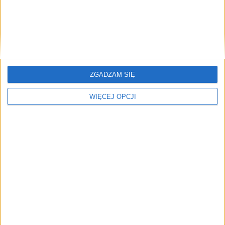
ZGADZAM SIĘ
WIĘCEJ OPCJI
The edible mushroom Pleurotus eryngii produces
various beneficial molecules that affect human health.
Recently, researchers discovered that P. eryngii