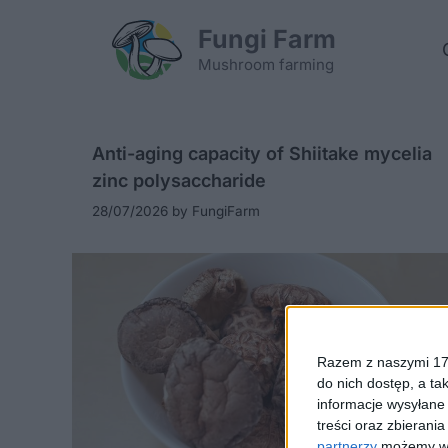
Skip
Fungi Farm
to
content
Mushroom farming
Anti-aging capacity of Shiitake mycelia
zinc polysaccharide
28/07/2026
by
FungiFarm
Razem z naszymi 173
do nich dostęp, a ta
informacje wysyłane 
treści oraz zbierania
partnerzy
możemy wyk