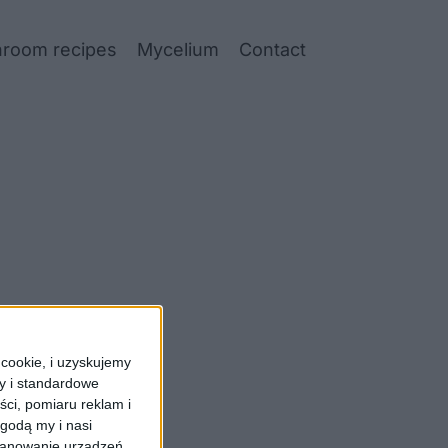
room recipes
Mycelium
Contact
cookie, i uzyskujemy
ry i standardowe
ści, pomiaru reklam i
godą my i nasi
kanowanie urządzeń.