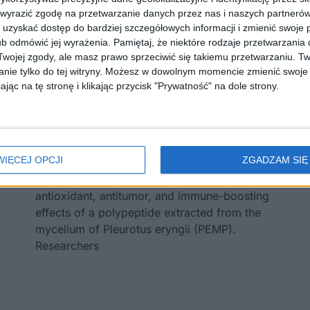
 wyrazić zgodę na przetwarzanie danych przez nas i naszych partneró
uzyskać dostęp do bardziej szczegółowych informacji i zmienić swoje 
b odmówić jej wyrażenia.
Pamiętaj, że niektóre rodzaje przetwarzani
ojej zgody, ale masz prawo sprzeciwić się takiemu przetwarzaniu. Tw
nie tylko do tej witryny. Możesz w dowolnym momencie zmienić swoje 
jąc na tę stronę i klikając przycisk "Prywatność" na dole strony.
WIĘCEJ OPCJI
ZGADZAM SIĘ
The aim of study was to explore the
antioxidant, antitumor, and immune-boosting
effects of a polypeptide extracted from the
mycelium of Pleurotus eryngii (PEMP).
Researchers