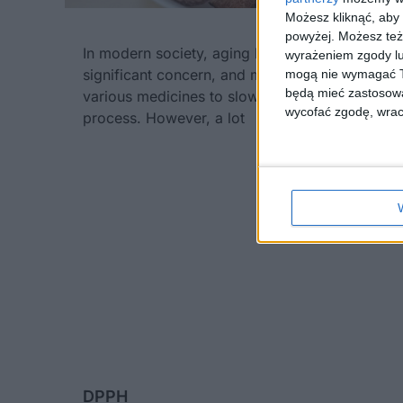
Możesz kliknąć, aby
powyżej. Możesz też 
In modern society, aging has become a
wyrażeniem zgody lu
significant concern, and many people rely on
mogą nie wymagać Tw
będą mieć zastosowa
various medicines to slow down the aging
wycofać zgodę, wraca
process. However, a lot
DPPH