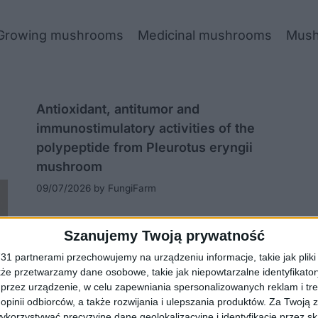
Growing mushrooms
Medicinal mushrooms
Mush
Antioxidant, antitumor and
immunostimulatory activities of the
polypeptide from Pleurotus eryngii
mushroom
09/07/2026
by
FungiFarm
Szanujemy Twoją prywatność
1 partnerami przechowujemy na urządzeniu informacje, takie jak pliki 
kże przetwarzamy dane osobowe, takie jak niepowtarzalne identyfikato
przez urządzenie, w celu zapewniania spersonalizowanych reklam i tre
 opinii odbiorców, a także rozwijania i ulepszania produktów.
Za Twoją z
orzystywać precyzyjne dane geolokalizacyjne i identyfikację przez s